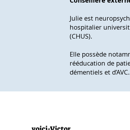
Conseillère extern
Julie est neuropsyc
hospitalier universi
(CHUS).
Elle possède notam
rééducation de pati
démentiels et d’AVC.
voici-Victor