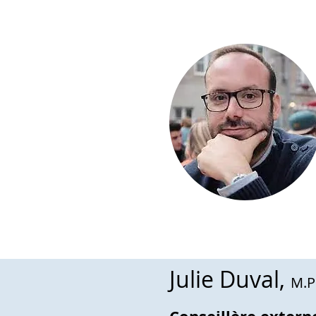
Julie Duval,
M.P