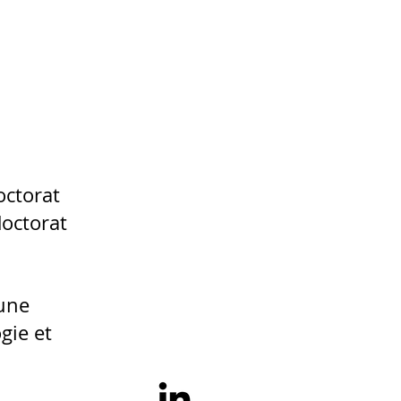
octorat
doctorat
 une
gie et