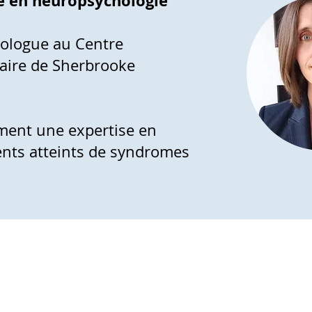
e en neuropsychologie
hologue au Centre
taire de Sherbrooke
ment une expertise en
ents atteints de syndromes